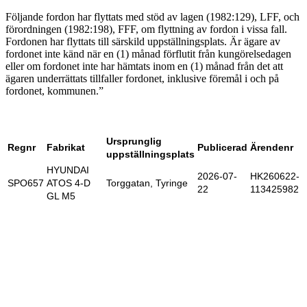
Följande fordon har flyttats med stöd av lagen (1982:129), LFF, och
förordningen (1982:198), FFF, om flyttning av fordon i vissa fall.
Fordonen har flyttats till särskild uppställningsplats. Är ägare av
fordonet inte känd när en (1) månad förflutit från kungörelsedagen
eller om fordonet inte har hämtats inom en (1) månad från det att
ägaren underrättats tillfaller fordonet, inklusive föremål i och på
fordonet, kommunen.”
Ursprunglig
Regnr
Fabrikat
Publicerad
Ärendenr
uppställningsplats
HYUNDAI
2026-07-
HK260622-
SPO657
ATOS 4-D
Torggatan, Tyringe
22
113425982
GL M5